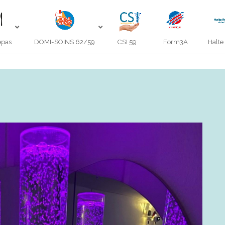
epas
DOMI-SOINS 62/59
CSI 59
Form3A
Halte