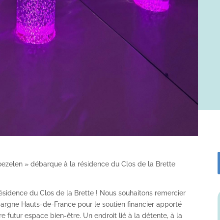
oezelen » débarque à la résidence du Clos de la Brette
ésidence du Clos de la Brette ! Nous souhaitons remercier
argne Hauts-de-France pour le soutien financier apporté
utur espace bien-être. Un endroit lié à la détente, à la