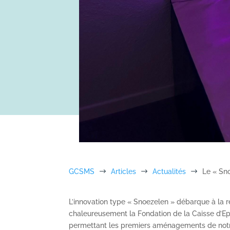
GCSMS
$
Articles
$
Actualités
$
Le « Sn
L’innovation type « Snoezelen » débarque à la r
chaleureusement la Fondation de la Caisse d’Ep
permettant les premiers aménagements de notre f