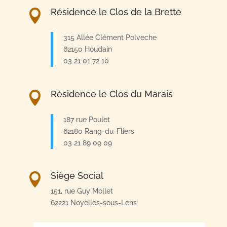
Résidence le Clos de la Brette

315 Allée Clément Polveche
62150 Houdain
03 21 01 72 10
Résidence le Clos du Marais

187 rue Poulet
62180 Rang-du-Fliers
03 21 89 09 09
Siège Social

151, rue Guy Mollet
62221 Noyelles-sous-Lens