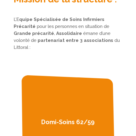
L’E
quipe Spécialisée de Soins Infirmiers
Précarité
pour les personnes en situation de
Grande précarité
,
Assolidaire
émane d’une
volonté de
partenariat entre 3 associations
du
Littoral :
U
Domi-Soins 62/59