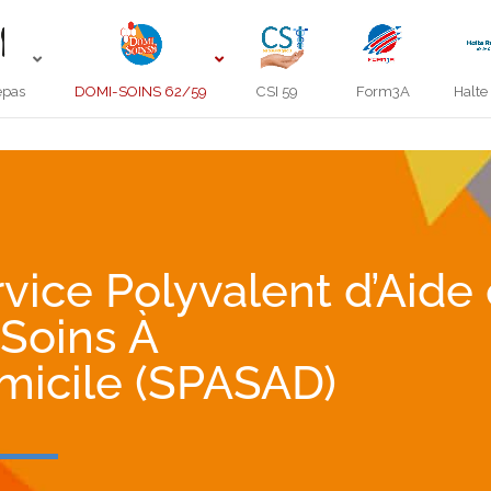
epas
DOMI-SOINS 62/59
CSI 59
Form3A
Halte
vice Polyvalent d’Aide 
 Soins À
micile (SPASAD)