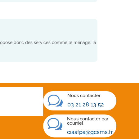
 propose donc des services comme le ménage, la
Nous contacter
w
03 21 28 13 52
ban
Nous contacter par
w
courriel
ciasfpa@gcsms.fr