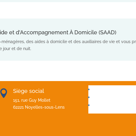
’Aide et d'Accompagnement À Domicile (SAAD)
-ménagères, des aides à domicile et des auxiliaires de vie et vous
 jour et de nuit.
Actualités
Siège social

Recrutements
151, rue Guy Mollet
Livret d’accueil arta
62221 Noyelles-sous-Lens