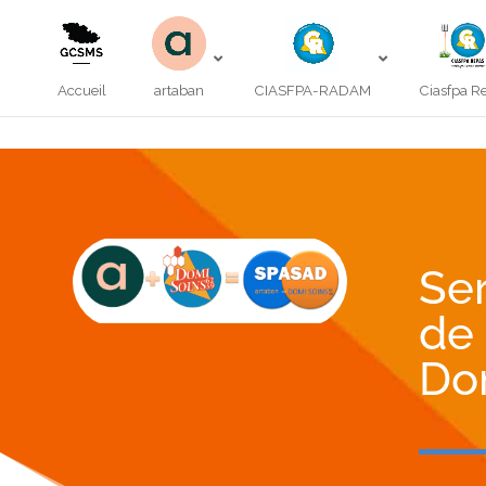
Accueil
artaban
CIASFPA-RADAM
Ciasfpa R
Ser
de
Do