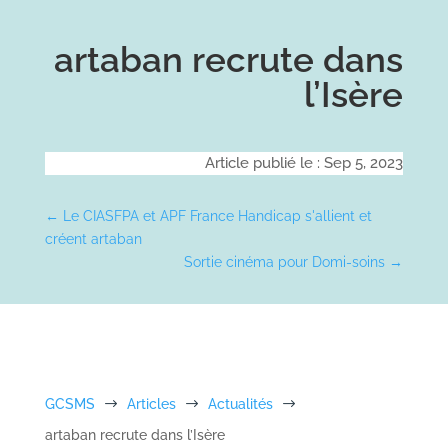
artaban recrute dans
l’Isère
Article publié le : Sep 5, 2023
←
Le CIASFPA et APF France Handicap s'allient et
créent artaban
Sortie cinéma pour Domi-soins
→
GCSMS
$
Articles
$
Actualités
$
artaban recrute dans l’Isère