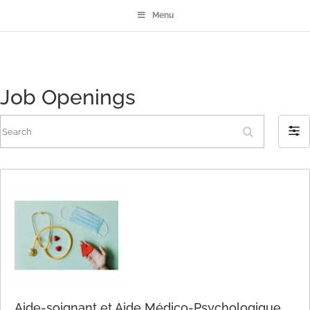
Menu
Job Openings
Search
Filter
by
Aide-soignant et Aide Médico-Psychologique