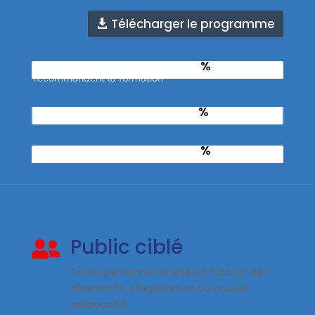
Télécharger le programme
%
Taux d'apprenants qui
recommandent la formation :
%
Taux de réussite à l’examen :
%
Taux de réussite total :
Public ciblé

Toute personne amenée à tutorer des
alternants, stagiaires et ou nouvel
embauché