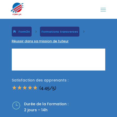
Form3A
5
Formations transverses
5
Réussir dans sa mission de tuteur
Réussir dans sa
mission de tuteur
Satisfaction des apprenants :
☆
☆
☆
☆
☆
(4.45/5)
}
Durée de la Formation :
2 jours – 14h