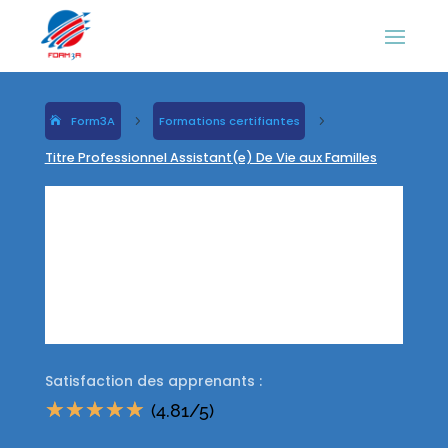
Form3A
5
Formations certifiantes
5
Titre Professionnel Assistant(e) De Vie aux Familles
Titre
Professionnel
Assistant(e) De
Vie aux Familles
Satisfaction des apprenants :
☆
☆
☆
☆
☆
(4.81/5)