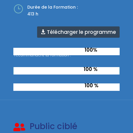
}
Durée de la Formation :
413 h
Télécharger le programme
100%
Taux d'apprenants qui
recommandent la formation :
100 %
Taux de réussite à l’examen :
100 %
Taux de réussite total :
Public ciblé
