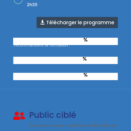
2h30
Télécharger le programme
%
Taux d'apprenants qui
recommandent la formation :
%
Taux de réussite à l’examen :
%
Taux de réussite total :
Public ciblé

Toute personne travaillant à domicile ou