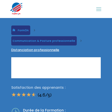
Form3A
5
Communication & Posture professionnelle
5
Distanciation professionnelle
Distanciation
professionnelle
Satisfaction des apprenants :
☆
☆
☆
☆
☆
(4.6/5)
}
Durée de la Formation :