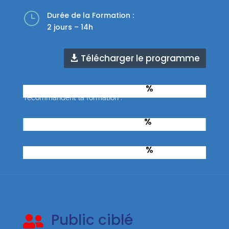
}
Durée de la Formation :
2 jours – 14h
Télécharger le programme
%
Taux d'apprenants qui
recommandent la formation :
%
Taux de réussite à l’examen :
%
Taux de réussite total :
Public ciblé
