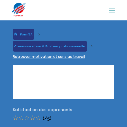
Form3A
5
Communication & Posture professionnelle
5
Retrouver motivation et sens au travail
Retrouver
motivation et
sens au travail
Satisfaction des apprenants :
☆
☆
☆
☆
☆
(/5)