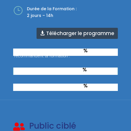
}
Durée de la Formation :
2 jours – 14h
Télécharger le programme
%
Taux d'apprenants qui
recommandent la formation :
%
Taux de réussite à l’examen :
%
Taux de réussite total :
Public ciblé
