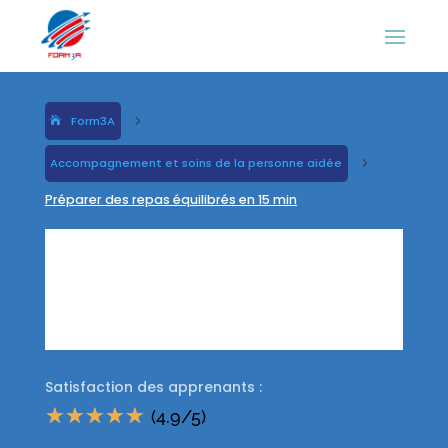
Form3A
5
Accompagnement et soins de la personne aidée
5
Préparer des repas équilibrés en 15 min
Préparer des
repas équilibrés
en 15 min
Satisfaction des apprenants :
☆
☆
☆
☆
☆
(4.9/5)