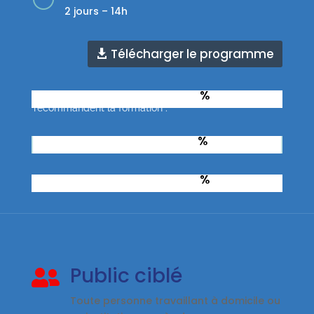
2 jours – 14h
Télécharger le programme
%
Taux d'apprenants qui
recommandent la formation :
%
Taux de réussite à l’examen :
%
Taux de réussite total :
Public ciblé

Toute personne travaillant à domicile ou