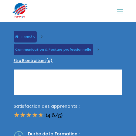
Form3A
5
Communication & Posture professionnelle
5
Etre Bientraitant(e)
Etre
Bientraitant(e)
Satisfaction des apprenants :
☆
☆
☆
☆
☆
(4.6/5)
}
Durée de la Formation :