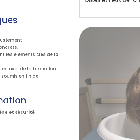
ques
ajustement
oncrets.
t les éléments clés de la
 en aval de la formation
 soumis en fin de
mation
ène et sécurité