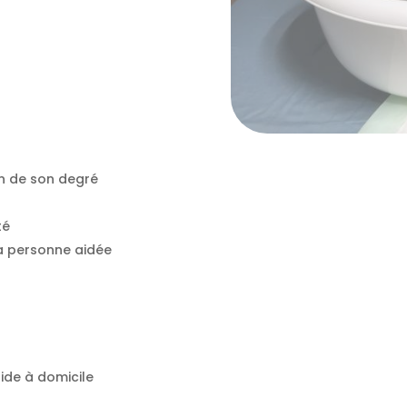
ion de son degré
té
la personne aidée
aide à domicile