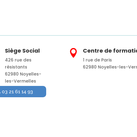
Siège Social
Centre de formati


426 rue des
1 rue de Paris
résistants
62980 Noyelles-les-Ver
62980 Noyelles-
les-Vermelles
03 21 61 14 93