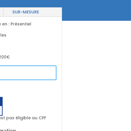
SUR-MESURE
e en
:
Présentiel
les
200€
st pas éligible au CPF
rmation