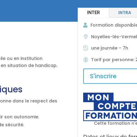
INTRA
INTER
Formation disponibl
Noyelles-lès-Vermel
une journée – 7h
le ou en institution
Tarif par personne
:
en situation de handicap.
S'inscrire
iques
sonne dans le respect des
ir son autonomie.
Cette formation n'e
de sécurité.
Dates et lieux de fo