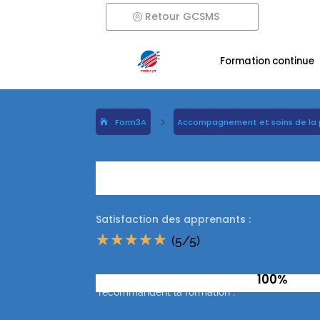
Retour GCSMS
Formation continue
Form3A
5
Accompagnement et soins de la 
Capiluve Pédilu
Satisfaction des apprenants :
☆
☆
☆
☆
☆
(5/5)
100%
Taux d'apprenants qui
recommandent la formation :