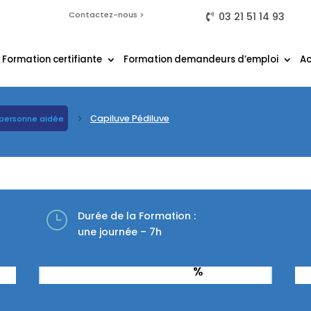
Contactez-nous >
03 21 51 14 93
Formation certifiante
Formation demandeurs d’emploi
Ac
Capiluve Pédiluve
personne aidée
5
ve
}
Durée de la Formation :
une journée – 7h
%
Taux de réussite à l’examen :
Tau