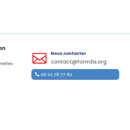
on
Nous contacter

contact@form3a.org
melles
06 01 78 77 82